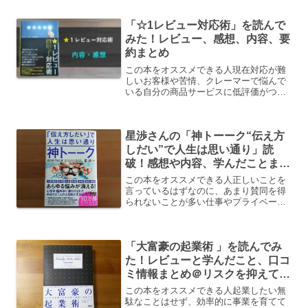
く解説してくれる実は同い年のDaiGoさ
んのニコニコ有料放送、ほぼ毎日聞いて
「☆1レビュー対応術」を読んで
います。動画で...
みた！レビュー、感想、内容、要
約まとめ
この本をオススメできる人現在対応が難
しいお客様や苦情、クレーマーで悩んで
いる自分の商品サービスに低評価がつい
てしまって、どういう対応をしていけば
いいか悩んでいるAmazonで「☆1レビュ
ー対応術」をチェックする
星渉さんの「神トーーク“伝え方
しだい”で人生は思い通り」読
破！感想や内容、学んだことまと
め
この本をオススメできる人正しいことを
言っているはずなのに、あまり賛同を得
られないことが多い仕事やプライベート
の人間関係で悩んでいる部下や後輩、子
どもたちのやる気＆行動力を高める声か
け方法を知りたい言いたいことが相手に
「大富豪の起業術 」を読んでみ
伝わらず悔しい思いをよく...
た！レビューと学んだこと、口コ
ミ情報まとめ＠リスクを抑えて起
業！効率的に会社を育てる方法と
この本をオススメできる人起業したい無
は
駄なことはせず、効率的に事業を育てて