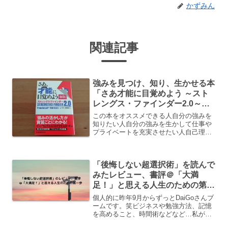
かずみん
関連記事
強みを見つけ、知り、生かせる本
「さあ才能に目覚めよう ～スト
レングス・ファインダー2.0～」
＠レビュー、感想、内容、学んだ
この本をオススメできる人自分の強みを
こと、口コミまとめ
知りたい人自分の強みを生かして仕事や
プライベートを充実させたい人自己理解
を深めたい人就活、転職活動中の人現状
が不満で「何かを変えたい」と思ってい
る人さあ、才能(じぶん)に目覚めよう 新
「後悔しない超選択術」を読んで
版 ストレングス・フ...
みたレビュー、書評＠「大満
足！」と思える人生のための第一
歩
個人的に昨年9月からずっとDaiGoさんブ
ームです。笑ビジネスや勉強方法、記憶
を高めること、時間術などなど…私が食
いつく知識やネタをたくさんわかりやす