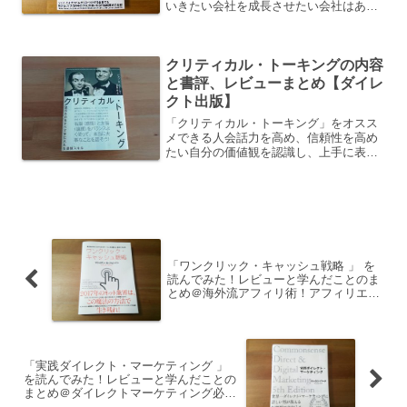
いきたい会社を成長させたい会社はある
程度大きくなりつつあるが、伸び悩んで
いる「大富豪の起業術 」を今すぐチェッ
クする※公式で購入した場合、気に入ら
クリティカル・トーキングの内容
なければ書き込み、折り...
と書評、レビューまとめ【ダイレ
クト出版】
「クリティカル・トーキング」をオスス
メできる人会話力を高め、信頼性を高め
たい自分の価値観を認識し、上手に表現
したい相手に合わせた会話ができるよう
になりたいAmazonで「クリティカル・
トーキング」をチェックする
「ワンクリック・キャッシュ戦略 」 を
読んでみた！レビューと学んだことのま
とめ＠海外流アフィリ術！アフィリエイ
ターなら一読の価値あり
「実践ダイレクト・マーケティング 」
を読んでみた！レビューと学んだことの
まとめ＠ダイレクトマーケティング必読
書＋世界的ベストセラー