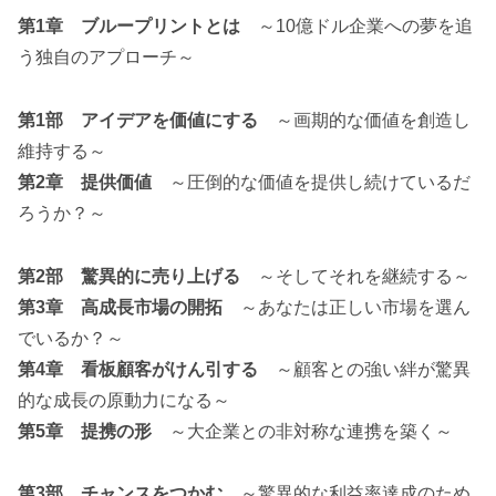
第1章 ブループリントとは
～10億ドル企業への夢を追
う独自のアプローチ～
第1部 アイデアを価値にする
～画期的な価値を創造し
維持する～
第2章 提供価値
～圧倒的な価値を提供し続けているだ
ろうか？～
第2部 驚異的に売り上げる
～そしてそれを継続する～
第3章 高成長市場の開拓
～あなたは正しい市場を選ん
でいるか？～
第4章 看板顧客がけん引する
～顧客との強い絆が驚異
的な成長の原動力になる～
第5章 提携の形
～大企業との非対称な連携を築く～
第3部 チャンスをつかむ
～驚異的な利益率達成のため