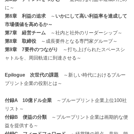
に～
第6章 利益の追求
～
いかにして高い利益率を達成して
市場価値を高めるか～
第7章 経営チーム
～社内と社外のリーダーシップ～
第8章 取締役
～成長要件となる専門家グループ～
第9章 7要件のつながり
～打ち上げられたスペースシ
ャトルを、周回軌道に到達させる～
Epilogue 次世代の課題
～新しい時代におけるブルー
プリント企業の役割とは～
付録A 10億ドル企業
～ブループリント企業上位100社
リスト～
付録B 便益の分類
～ブループリント企業は画期的な便
益を提供する～
付録C フィードフォワード
～経営陣の視点、意欲、能