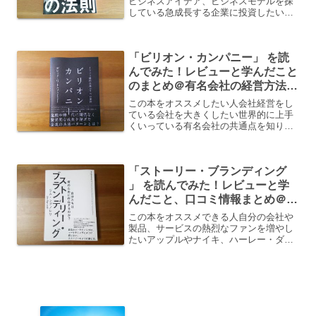
ビジネスアイデア、ビジネスモデルを探
している急成長する企業に投資したい
が、どのような企業に投資すればいいか
わからない急成長市場のトップに立つ会
社を立ち上げたいAmazonで「スターの
「ビリオン・カンパニー」 を読
法則」をチェックする
んでみた！レビューと学んだこと
のまとめ＠有名会社の経営方法、
上手くいっている会社の共通点と
この本をオススメしたい人会社経営をし
は？
ている会社を大きくしたい世界的に上手
くいっている有名会社の共通点を知り、
経営に生かしたいAmazonで「ビリオ
ン・カンパニー」をチェックする
「ストーリー・ブランディング
」 を読んでみた！レビューと学
んだこと、口コミ情報まとめ＠熱
狂的なファンを生み出す「ブラン
この本をオススメできる人自分の会社や
ド」の語り方
製品、サービスの熱烈なファンを増やし
たいアップルやナイキ、ハーレー・ダビ
ットソンなどの強力なブランドを作る秘
訣を知りたい「ストーリー・ブランディ
ング」というタイトルになぜか惹かれる
「ストーリー・ブランディ...