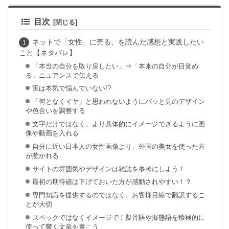
目次
ネットで「女性」に売る、を読んだ感想と実践したい
こと【ネタバレ】
「本当の自分を取り戻したい」⇒「本来の自分が目覚め
る」ニュアンスで伝える
実は本気で悩んでいない!?
「何となくイヤ」と思われないようにパッと見のデザイン
や色合いを調整する
文字だけではなく、より具体的にイメージできるように画
像や動画を入れる
自分に近い日本人の女性画像より、外国の美女を使った方
が惹かれる
サイトの雰囲気やデザインは雑誌を参考にしよう！
最初の期待値は下げておいた方が感動されやすい！？
専門知識を提供するのではなく、お客様目線で翻訳するこ
とが大切
スペックではなくイメージで！擬音語や擬態語を積極的に
使って響く文章を書こう