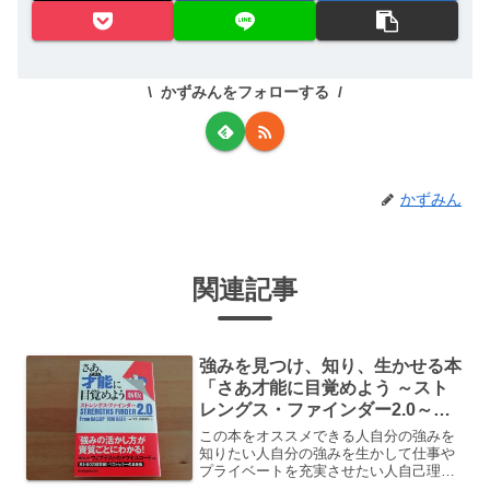
かずみんをフォローする
かずみん
関連記事
強みを見つけ、知り、生かせる本
「さあ才能に目覚めよう ～スト
レングス・ファインダー2.0～」
＠レビュー、感想、内容、学んだ
この本をオススメできる人自分の強みを
こと、口コミまとめ
知りたい人自分の強みを生かして仕事や
プライベートを充実させたい人自己理解
を深めたい人就活、転職活動中の人現状