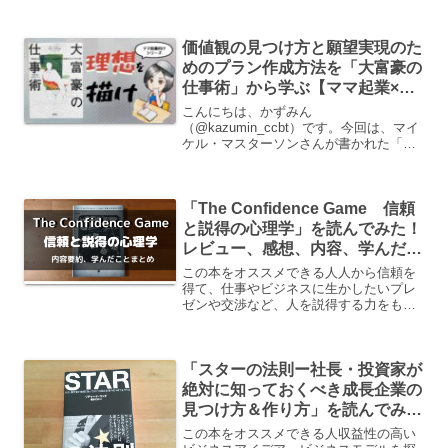
が不満で「何かを変えたい」と思ってい
る人さあ、才能(じぶん)に目覚めよう 新
価値観の見つけ方と願望実現のた
版 ストレングス・フ...
めのプラン作成方法を「大富豪の
仕事術」から学ぶ【ママ起業×ビ
ジネス書シリーズ#1】
こんにちは、かずみん
（@kazumin_ccbt）です。今回は、マイ
ケル・マスターソンさんが書かれた「大
富豪の仕事術」という本について解説し
ます。以前こちらの記事で詳しく書いた
のですが、色々と詰め込んで長くなって
「The Confidence Game 信頼
しまいました。なので今回はエ...
と説得の心理学」を読んでみた！
レビュー、感想、内容、学んだこ
とまとめ
この本をオススメできる人人から信頼を
得て、仕事やビジネスに生かしたいプレ
ゼンや交渉など、人を説得する力をもっ
とつけたい人の心を動かす方法を知りた
いDaiGoさんが動画で話すような人の心
理に関する内容に興味があり、学びを深
「スターの法則ー社長・投資家が
めたい「The Co...
絶対に知っておくべき成長企業の
見つけ方＆作り方」を読んでみ
た！レビューと学んだことまとめ
この本をオススメできる人収益性の高い