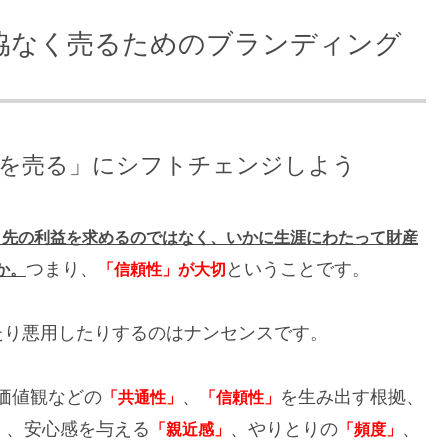
協なく売るためのブランディング
を売る」にシフトチェンジしよう
目先の利益を求めるのではなく、いかに生涯にわたって財産
つまり、
ということです。
か。
「信頼性」が大切
たり悪用したりするのはナンセンスです。
価値観などの
、
を生み出す根拠、
「共通性」
「信頼性」
、安心感を与える
、やりとりの
、
」
「親近感」
「頻度」