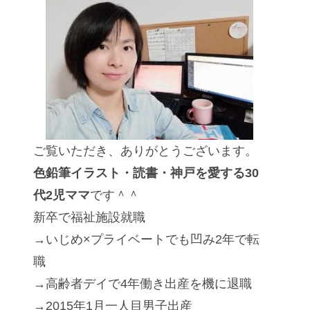
ご覧いただき、ありがとうございます。
色鉛筆イラスト・読書・神戸を愛する30
代2児ママ
です＾＾
新卒で福祉施設就職
→いじめ×プライベートでも凹み2年で転
職
→高齢者デイで4年働き出産を機に退職
→2015年1月一人目男子出産