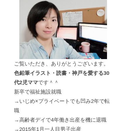
ご覧いただき、ありがとうございます。
色鉛筆イラスト・読書・神戸を愛する30
代2児ママ
です＾＾
新卒で福祉施設就職
→いじめ×プライベートでも凹み2年で転
職
→高齢者デイで4年働き出産を機に退職
→2015年1月一人目男子出産