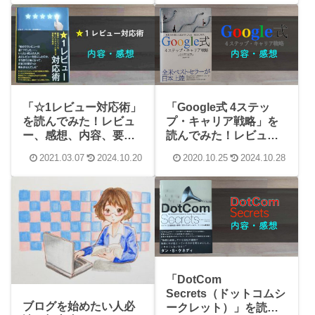
「Google式 4ステッ
「☆1レビュー対応術」
プ・キャリア戦略」を
を読んでみた！レビュ
読んでみた！レビュ
ー、感想、内容、要約
ー、感想、内容、学ん
まとめ
2021.03.07
2024.10.20
2020.10.25
2024.10.28
だことまとめ
「DotCom
Secrets（ドットコムシ
ブログを始めたい人必
ークレット）」を読ん