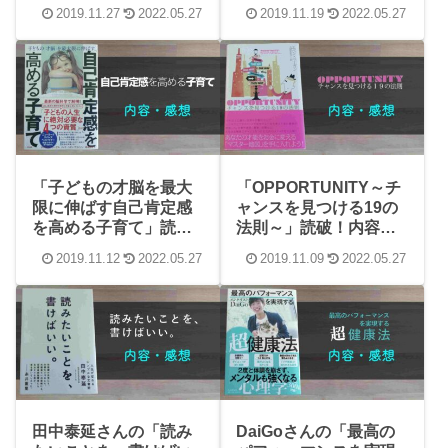
ｓ、未来への展望～」
想、学んだことまとめ
2019.11.27
2022.05.27
2019.11.19
2022.05.27
読破！感想や内容、学
【ダイレクト出版】
んだことまとめ
「子どもの才脳を最大
「OPPORTUNITY～チ
限に伸ばす自己肯定感
ャンスを見つける19の
を高める子育て」読
法則～」読破！内容や
破！感想や内容、学ん
感想、学んだことまと
2019.11.12
2022.05.27
2019.11.09
2022.05.27
だことまとめ
め【ダイレクト出版】
田中泰延さんの「読み
DaiGoさんの「最高の