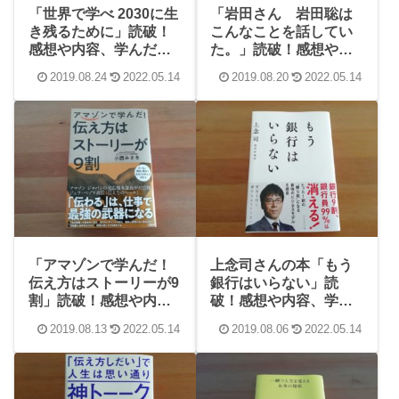
「世界で学べ 2030に生
「岩田さん 岩田聡は
き残るために」読破！
こんなことを話してい
感想や内容、学んだこ
た。」読破！感想や心
とまとめ
に留まったことばのま
2019.08.24
2022.05.14
2019.08.20
2022.05.14
とめ
「アマゾンで学んだ！
上念司さんの本「もう
伝え方はストーリーが9
銀行はいらない」読
割」読破！感想や内
破！感想や内容、学ん
容、学んだことまとめ
だことまとめ
2019.08.13
2022.05.14
2019.08.06
2022.05.14