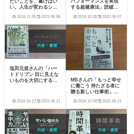
たいことを、書けばい
パフォーマンスを実現
い。人生が変わるシン
する超健康法」読破！
プルな文章術」読破！
感想や内容、学んだこ
2019.11.05
2022.06.06
2019.10.28
2022.06.07
感想や内容、学んだこ
とまとめ
とまとめ
塩田元規さんの「ハー
トドリブン 目に見えな
MBさんの「もっと幸せ
いものを大切にする
に働こう 持たざる者に
力」読破！感想や内
贈る新しい仕事術」読
容、学んだことまとめ
破！感想や内容、学ん
2019.10.23
2022.06.21
2019.10.09
2022.06.21
だことまとめ