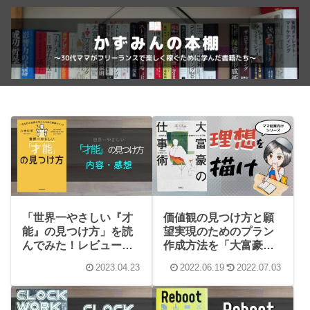
「世界一やさしい『才
価値観の見つけ方と願
能』の見つけ方」を読
望実現のためのプラン
んでみた！レビューと
作成方法を「大富豪の
感想まとめ
仕事術」から学ぶ【マ
2023.04.23
2022.06.19
2022.07.03
マ起業×ビジネス書シリ
ーズ#1】