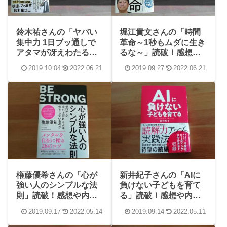
鈴木祐さんの「ヤバい
堀江貴文さんの「時間
集中力 1日ブッ通しで
革命～1秒もムダに生き
アタマが冴えわたる神
るな～」読破！感想や
ライフハック45」読
内容、学んだことまと
2019.10.04
2022.06.21
2019.09.27
2022.06.21
破！感想や内容、学ん
め
だことまとめ
権藤優希さんの「心が
新井紀子さんの「AIに
強い人のシンプルな法
負けない子どもを育て
則」読破！感想や内
る」読破！感想や内
容、学んだことまとめ
容、学んだことまとめ
2019.09.17
2022.05.14
2019.09.14
2022.05.11