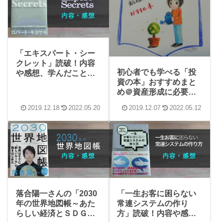
「エキスパート・シー
クレット」読破！内容
初心者でも学べる「投
や感想、学んだことま
資の本」おすすめまと
とめ【ダイレクト出
め＠資産形成に必要な
版】
考え方や本質を学べる
2019.12.18
2022.05.20
2019.12.07
2022.05.12
一冊
落合陽一さんの「2030
「一生お客に困らない
年の世界地図帳～あた
常連システムの作り
らしい経済とＳＤＧ
方」読破！内容や感