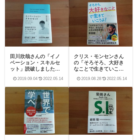
田川欣哉さんの「イノ
クリス・モンセンさん
ベーション・スキルセ
の「そろそろ、大好き
ット」読破しました！
なことで生きていこう
感想や内容、学んだこ
よ！」読破＠感想や内
2019.09.04
2022.05.14
2019.08.28
2022.05.14
とまとめ
容、学んだことまとめ