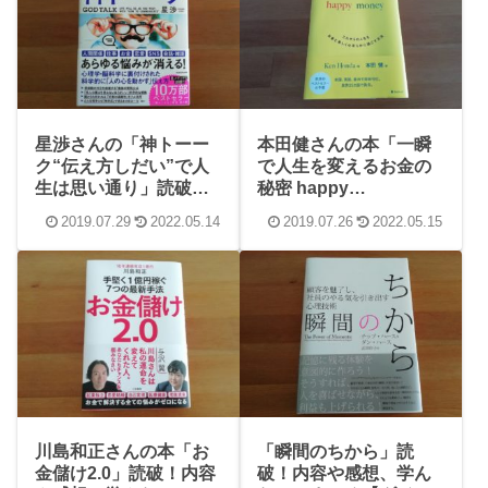
星渉さんの「神トーー
本田健さんの本「一瞬
ク“伝え方しだい”で人
で人生を変えるお金の
生は思い通り」読破！
秘密 happy
感想や内容、学んだこ
money（ハッピーマネ
2019.07.29
2022.05.14
2019.07.26
2022.05.15
とまとめ
ー）」を読破！内容や
感想、学んだことまと
め
川島和正さんの本「お
「瞬間のちから」読
金儲け2.0」読破！内容
破！内容や感想、学ん