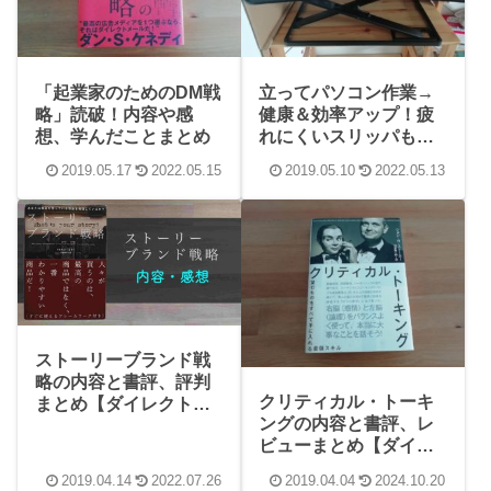
「起業家のためのDM戦
立ってパソコン作業→
略」読破！内容や感
健康＆効率アップ！疲
想、学んだことまとめ
れにくいスリッパも購
入した体験談
2019.05.17
2022.05.15
2019.05.10
2022.05.13
ストーリーブランド戦
略の内容と書評、評判
クリティカル・トーキ
まとめ【ダイレクト出
ングの内容と書評、レ
版】
ビューまとめ【ダイレ
クト出版】
2019.04.14
2022.07.26
2019.04.04
2024.10.20